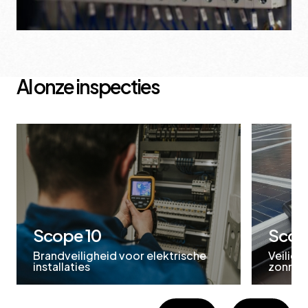
Al onze inspecties
Scope 10
Scop
Brandveiligheid voor elektrische
Veiligh
installaties
zonnest