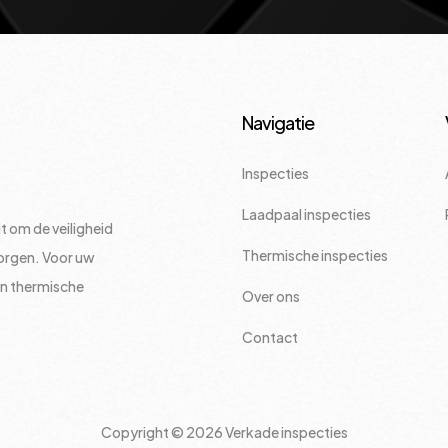
Navigatie
Inspecties
Laadpaal inspecties
t om de veiligheid
Thermische inspecties
borgen. Voor uw
en thermische
Over ons
Contact
Copyright ©
2026 Verkade inspecties